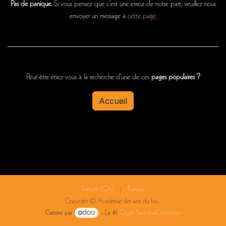
Pas de panique.
Si vous pensez que c'est une erreur de notre part, veuillez nous
envoyer un message à
cette page
.
Peut-être étiez-vous à la recherche d'une de ces
pages populaires ?
Accueil
Français (CA)
|
Français
Copyright © Académie des arts du feu
Généré par
- Le #1
Open Source eCommerce